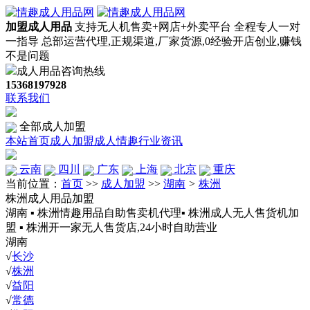
加盟成人用品
支持无人机售卖+网店+外卖平台
全程专人一对
一指导
总部运营代理,正规渠道,厂家货源,0经验开店创业,赚钱
不是问题
成人用品咨询热线
15368197928
联系我们
全部成人加盟
本站首页
成人加盟
成人情趣
行业资讯
云南
四川
广东
上海
北京
重庆
当前位置：
首页
>>
成人加盟
>>
湖南
>
株洲
株洲成人用品加盟
湖南 ▪ 株洲情趣用品自助售卖机代理▪ 株洲成人无人售货机加
盟 ▪ 株洲开一家无人售货店,24小时自助营业
湖南
√
长沙
√
株洲
√
益阳
√
常德