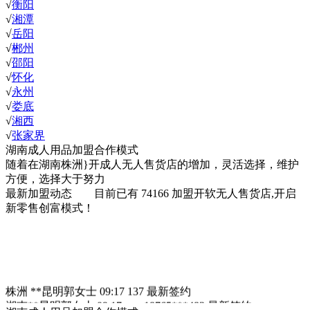
√
衡阳
√
湘潭
√
岳阳
√
郴州
√
邵阳
√
怀化
√
永州
√
娄底
√
湘西
√
张家界
湖南成人用品加盟合作模式
随着在湖南株洲}开成人无人售货店的增加，灵活选择，维护
方便，选择大于努力
最新加盟动态
目前已有
74166
加盟开软无人售货店,开启
新零售创富模式！
株洲 **昆明郭女士 09:17 137
最新签约
湖南**昆明郭女士 09:17 18765***483
最新签约