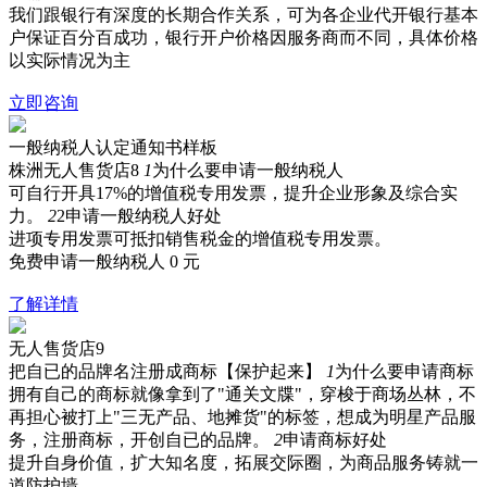
我们跟银行有深度的长期合作关系，可为各企业代开银行基本
户保证百分百成功，银行开户价格因服务商而不同，具体价格
以实际情况为主
立即咨询
一般纳税人认定通知书样板
株洲无人售货店8
1
为什么要申请一般纳税人
可自行开具17%的增值税专用发票，提升企业形象及综合实
力。
2
2申请一般纳税人好处
进项专用发票可抵扣销售税金的增值税专用发票。
免费申请一般纳税人
0
元
了解详情
无人售货店9
把自已的品牌名注册成商标【保护起来】
1
为什么要申请商标
拥有自己的商标就像拿到了"通关文牒"，穿梭于商场丛林，不
再担心被打上"三无产品、地摊货"的标签，想成为明星产品服
务，注册商标，开创自已的品牌。
2
申请商标好处
提升自身价值，扩大知名度，拓展交际圈，为商品服务铸就一
道防护墙。