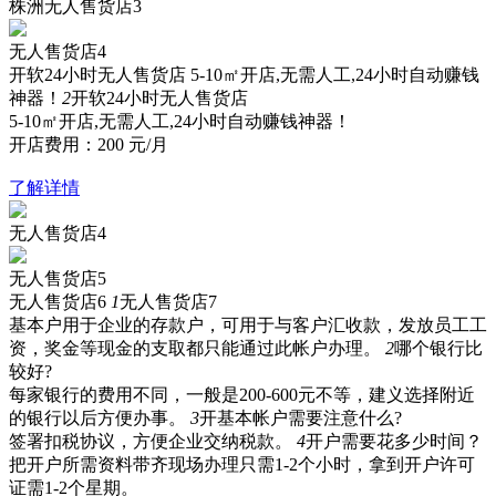
株洲无人售货店3
无人售货店4
开软24小时无人售货店
5-10㎡开店,无需人工,24小时自动赚钱
神器！
2
开软24小时无人售货店
5-10㎡开店,无需人工,24小时自动赚钱神器！
开店费用：
200
元/月
了解详情
无人售货店4
无人售货店5
无人售货店6
1
无人售货店7
基本户用于企业的存款户，可用于与客户汇收款，发放员工工
资，奖金等现金的支取都只能通过此帐户办理。
2
哪个银行比
较好?
每家银行的费用不同，一般是200-600元不等，建义选择附近
的银行以后方便办事。
3
开基本帐户需要注意什么?
签署扣税协议，方便企业交纳税款。
4
开户需要花多少时间？
把开户所需资料带齐现场办理只需1-2个小时，拿到开户许可
证需1-2个星期。