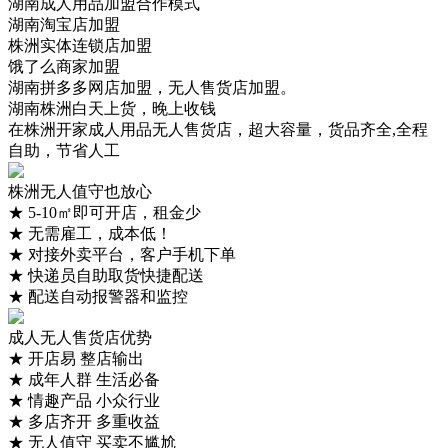
湖南成人用品加盟合作模式
株洲**昆明郭女士 09:17 13824***963
最新签约
湖南淘宝店加盟
**昆明郭女士 09:17 15280***447
最新签约
株洲实体连锁店加盟
**昆明郭女士 09:17 13755***072
最新签约
饿了么商家加盟
**昆明郭女士 09:17 16658***258
最新签约
湖南拼多多网店加盟，无人售货店加盟。
湖南株洲白天上货，晚上收钱
在株洲开家成人用品无人售货店，超大容量，货品齐全,全程
自助，节省人工
株洲无人值守也放心
★
5-10㎡即可开店，租金少
★
无需雇工，成本低！
★
对接外卖平台，客户手机下单
★
快递员自助取货快捷配送
★
配送自动报警器和监控
成人无人售货店优势
★
开店易 整店输出
★
成年人群 生活必备
★
情趣产品 小众行业
★
多店齐开 多重收益
★
无人值守 买卖不尴尬