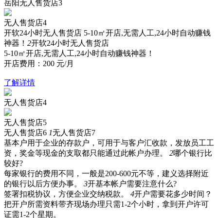
岳阳无人售货店3
无人售货店4
开软24小时无人售货店
5-10㎡开店,无需人工,24小时自动赚钱
神器！
2
开软24小时无人售货店
5-10㎡开店,无需人工,24小时自动赚钱神器！
开店费用：
200
元/月
了解详情
无人售货店4
无人售货店5
无人售货店6
1
无人售货店7
基本户用于企业的存款户，可用于与客户汇收款，发放员工工
资，奖金等现金的支取都只能通过此帐户办理。
2
哪个银行比
较好?
每家银行的费用不同，一般是200-600元不等，建义选择附近
的银行以后方便办事。
3
开基本帐户需要注意什么?
签署扣税协议，方便企业交纳税款。
4
开户需要花多少时间？
把开户所需资料带齐现场办理只需1-2个小时，拿到开户许可
证需1-2个星期。