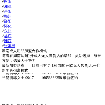
√
衡阳
√
湘潭
√
岳阳
√
郴州
√
邵阳
√
怀化
√
永州
√
娄底
√
湘西
√
张家界
湖南成人用品加盟合作模式
岳阳 **昆明郭女士 09:17 137
最新签约
随着在湖南岳阳}开成人无人售货店的增加，灵活选择，维护
湖南**昆明郭女士 09:17 18765***483
最新签约
方便，选择大于努力
岳阳**昆明郭女士 09:17 13824***963
最新签约
最新加盟动态
目前已有
74136
加盟开软无人售货店,开启
**昆明郭女士 09:17 15280***447
最新签约
新零售创富模式！
**昆明郭女士 09:17 13755***072
最新签约
**昆明郭女士 09:17 16658***258
最新签约