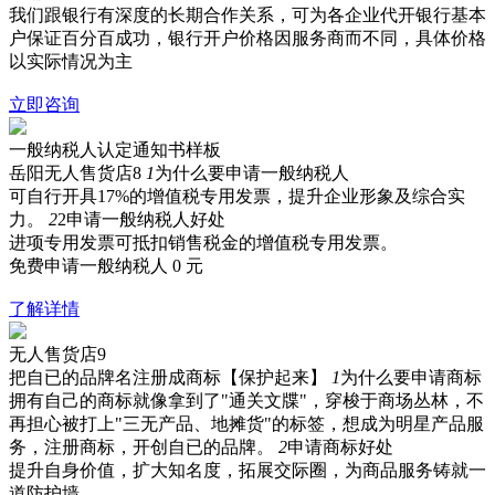
我们跟银行有深度的长期合作关系，可为各企业代开银行基本
户保证百分百成功，银行开户价格因服务商而不同，具体价格
以实际情况为主
立即咨询
一般纳税人认定通知书样板
岳阳无人售货店8
1
为什么要申请一般纳税人
可自行开具17%的增值税专用发票，提升企业形象及综合实
力。
2
2申请一般纳税人好处
进项专用发票可抵扣销售税金的增值税专用发票。
免费申请一般纳税人
0
元
了解详情
无人售货店9
把自已的品牌名注册成商标【保护起来】
1
为什么要申请商标
拥有自己的商标就像拿到了"通关文牒"，穿梭于商场丛林，不
再担心被打上"三无产品、地摊货"的标签，想成为明星产品服
务，注册商标，开创自已的品牌。
2
申请商标好处
提升自身价值，扩大知名度，拓展交际圈，为商品服务铸就一
道防护墙。