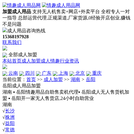
加盟成人用品
支持无人机售卖+网店+外卖平台
全程专人一对
一指导
总部运营代理,正规渠道,厂家货源,0经验开店创业,赚钱
不是问题
成人用品咨询热线
15368197928
联系我们
全部成人加盟
本站首页
成人加盟
成人情趣
行业资讯
云南
四川
广东
上海
北京
重庆
当前位置：
首页
>>
成人加盟
>>
湖南
>
岳阳
岳阳成人用品加盟
湖南 ▪ 岳阳情趣用品自助售卖机代理▪ 岳阳成人无人售货机加
盟 ▪ 岳阳开一家无人售货店,24小时自助营业
湖南
√
长沙
√
株洲
√
益阳
√
常德