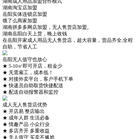
湖南成人用品加盟合作模式
湖南淘宝店加盟
岳阳实体连锁店加盟
饿了么商家加盟
湖南拼多多网店加盟，无人售货店加盟。
湖南岳阳白天上货，晚上收钱
在岳阳开家成人用品无人售货店，超大容量，货品齐全,全程
自助，节省人工
岳阳无人值守也放心
★
5-10㎡即可开店，租金少
★
无需雇工，成本低！
★
对接外卖平台，客户手机下单
★
快递员自助取货快捷配送
★
配送自动报警器和监控
成人无人售货店优势
★
开店易 整店输出
★
成年人群 生活必备
★
情趣产品 小众行业
★
多店齐开 多重收益
★
无人值守 买卖不尴尬