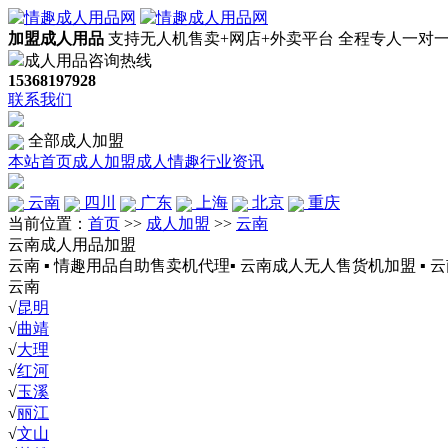
加盟成人用品
支持无人机售卖+网店+外卖平台
全程专人一对
成人用品咨询热线
15368197928
联系我们
全部成人加盟
本站首页
成人加盟
成人情趣
行业资讯
云南
四川
广东
上海
北京
重庆
当前位置：
首页
>>
成人加盟
>>
云南
云南成人用品加盟
云南 ▪ 情趣用品自助售卖机代理▪ 云南成人无人售货机加盟 ▪ 
云南
√
昆明
√
曲靖
√
大理
√
红河
√
玉溪
√
丽江
√
文山