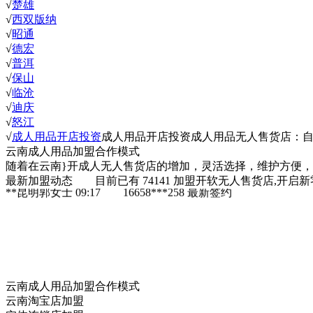
√
楚雄
√
西双版纳
√
昭通
√
德宏
√
普洱
√
保山
√
临沧
√
迪庆
√
怒江
√
成人用品开店投资
成人用品开店投资成人用品无人售货店：自己开店
云南成人用品加盟合作模式
随着在云南}开成人无人售货店的增加，灵活选择，维护方便
最新加盟动态
目前已有
74141
加盟开软无人售货店,开启新
云南 **昆明郭女士 09:17 137
最新签约
云南成人用品加盟合作模式
云南**昆明郭女士 09:17 18765***483
最新签约
云南淘宝店加盟
**昆明郭女士 09:17 13824***963
最新签约