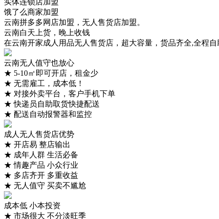
实体连锁店加盟
**昆明郭女士 09:17 15280***447
最新签约
饿了么商家加盟
**昆明郭女士 09:17 13755***072
最新签约
云南拼多多网店加盟，无人售货店加盟。
**昆明郭女士 09:17 16658***258
最新签约
云南白天上货，晚上收钱
在云南开家成人用品无人售货店，超大容量，货品齐全,全程自
云南无人值守也放心
★
5-10㎡即可开店，租金少
★
无需雇工，成本低！
★
对接外卖平台，客户手机下单
★
快递员自助取货快捷配送
★
配送自动报警器和监控
成人无人售货店优势
★
开店易 整店输出
★
成年人群 生活必备
★
情趣产品 小众行业
★
多店齐开 多重收益
★
无人值守 买卖不尴尬
成本低 小本投资
★
市场很大 不分淡旺季