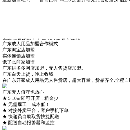
广东 **昆明郭女士 09:17 137
最新签约
广东**昆明郭女士 09:17 18765***483
最新签约
广东成人用品加盟合作模式
**昆明郭女士 09:17 13824***963
最新签约
广东淘宝店加盟
**昆明郭女士 09:17 15280***447
最新签约
实体连锁店加盟
**昆明郭女士 09:17 13755***072
最新签约
饿了么商家加盟
**昆明郭女士 09:17 16658***258
最新签约
广东拼多多网店加盟，无人售货店加盟。
广东白天上货，晚上收钱
在广东开家成人用品无人售货店，超大容量，货品齐全,全程自
广东无人值守也放心
★
5-10㎡即可开店，租金少
★
无需雇工，成本低！
★
对接外卖平台，客户手机下单
★
快递员自助取货快捷配送
★
配送自动报警器和监控