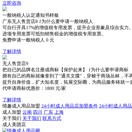
立即咨询
一般纳税人认定通知书样板
广东无人售货店8
1
为什么要申请一般纳税人
可自行开具17%的增值税专用发票，提升企业形象及综合实力
进项专用发票可抵扣销售税金的增值税专用发票。
免费申请一般纳税人
0
元
了解详情
无人售货店9
把自已的品牌名注册成商标【保护起来】
1
为什么要申请商标
拥有自己的商标就像拿到了"通关文牒"，穿梭于商场丛林，不
提升自身价值，扩大知名度，拓展交际圈，为商品服务铸就一
代申请商标优惠价：
1800
元/家
了解详情
情趣成人用品加盟
24小时成人用品店加盟条件
24小时成人用
成人加盟
云南
四川
广东
上海
关于我们
关于我们
联系方式
成人美团店