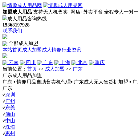
加盟成人用品
支持无人机售卖+网店+外卖平台
全程专人一对
成人用品咨询热线
15368197928
联系我们
全部成人加盟
本站首页
成人加盟
成人情趣
行业资讯
云南
四川
广东
上海
北京
重庆
当前位置：
首页
>>
成人加盟
>>
广东
广东成人用品加盟
广东 ▪ 情趣用品自助售卖机代理▪ 广东成人无人售货机加盟 ▪ 
广东
√
深圳
√
广州
√
东莞
√
佛山
√
中山
√
珠海
√
惠州