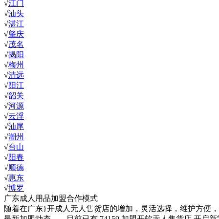
√
江门
√
汕头
√
湛江
√
肇庆
√
茂名
√
揭阳
√
梅州
√
清远
√
阳江
√
韶关
√
河源
√
云浮
√
汕尾
√
潮州
√
台山
√
阳春
√
顺德
√
惠东
√
博罗
广东成人用品加盟合作模式
随着在广东}开成人无人售货店的增加，灵活选择，维护方便
最新加盟动态
目前已有
74159
加盟开软无人售货店,开启新