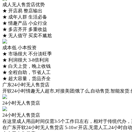
成人无人售货店优势
★
开店易 整店输出
★
成年人群 生活必备
★
情趣产品 小众行业
★
多店齐开 多重收益
★
无人值守 买卖不尴尬
成本低 小本投资
★
市场很大 不分淡旺季
★
利润很大 3-8倍利润
★
白天上货，晚上收钱
★
全程自助，节省人工
★
超大容量，货品齐全
广东24小时无人售货店
开软24小时情趣无人超市,对接美团|饿了么,自动售货,智能发货.
24小时无人售货店
24小时无人售货店
在这里成人用品时间仅需3-5个工作日左右，相对于传统代办
在广东开软24小时无人售货店 5-10㎡开店,无需人工,24小时