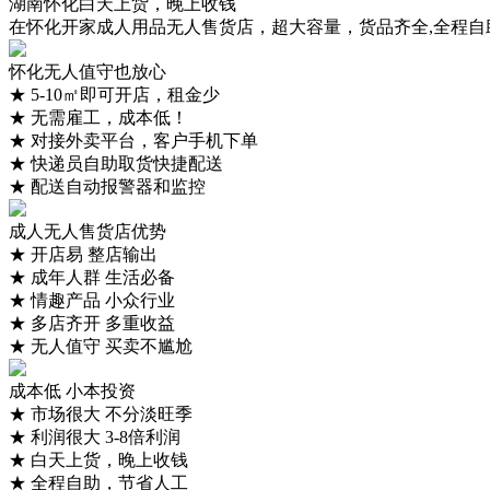
湖南怀化白天上货，晚上收钱
在怀化开家成人用品无人售货店，超大容量，货品齐全,全程自
怀化无人值守也放心
★
5-10㎡即可开店，租金少
★
无需雇工，成本低！
★
对接外卖平台，客户手机下单
★
快递员自助取货快捷配送
★
配送自动报警器和监控
成人无人售货店优势
★
开店易 整店输出
★
成年人群 生活必备
★
情趣产品 小众行业
★
多店齐开 多重收益
★
无人值守 买卖不尴尬
成本低 小本投资
★
市场很大 不分淡旺季
★
利润很大 3-8倍利润
★
白天上货，晚上收钱
★
全程自助，节省人工