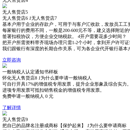
无人售货店4
无人售货店5
无人售货店6
1
无人售货店7
基本户用于企业的存款户，可用于与客户汇收款，发放员工工
每家银行的费用不同，一般是200-600元不等，建义选择附近
签署扣税协议，方便企业交纳税款。
4
开户需要花多少时间？
把开户所需资料带齐现场办理只需1-2个小时，拿到开户许可证需
我们跟银行有深度的长期合作关系，可为各企业代开银行基本
立即咨询
一般纳税人认定通知书样板
怀化无人售货店8
1
为什么要申请一般纳税人
可自行开具17%的增值税专用发票，提升企业形象及综合实力
进项专用发票可抵扣销售税金的增值税专用发票。
免费申请一般纳税人
0
元
了解详情
无人售货店9
把自已的品牌名注册成商标【保护起来】
1
为什么要申请商标