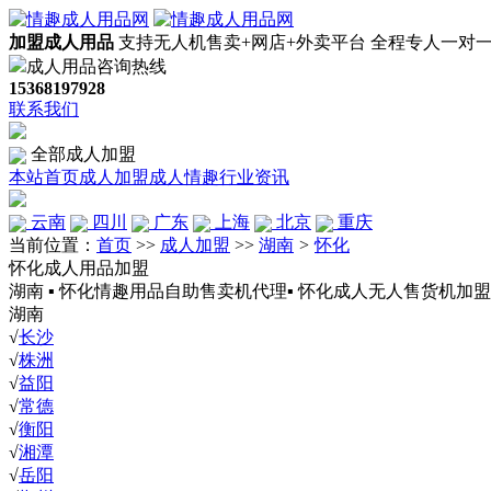
加盟成人用品
支持无人机售卖+网店+外卖平台
全程专人一对
成人用品咨询热线
15368197928
联系我们
全部成人加盟
本站首页
成人加盟
成人情趣
行业资讯
云南
四川
广东
上海
北京
重庆
当前位置：
首页
>>
成人加盟
>>
湖南
>
怀化
怀化成人用品加盟
湖南 ▪ 怀化情趣用品自助售卖机代理▪ 怀化成人无人售货机加盟
湖南
√
长沙
√
株洲
√
益阳
√
常德
√
衡阳
√
湘潭
√
岳阳