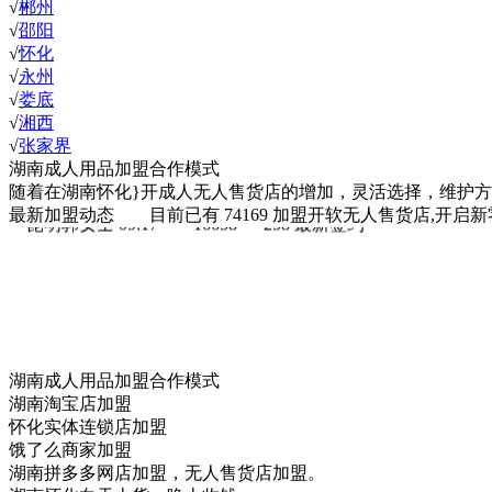
√
郴州
√
邵阳
√
怀化
√
永州
√
娄底
√
湘西
√
张家界
湖南成人用品加盟合作模式
随着在湖南怀化}开成人无人售货店的增加，灵活选择，维护
最新加盟动态
目前已有
74169
加盟开软无人售货店,开启新
怀化 **昆明郭女士 09:17 137
最新签约
湖南成人用品加盟合作模式
湖南**昆明郭女士 09:17 18765***483
最新签约
湖南淘宝店加盟
怀化**昆明郭女士 09:17 13824***963
最新签约
怀化实体连锁店加盟
**昆明郭女士 09:17 15280***447
最新签约
饿了么商家加盟
**昆明郭女士 09:17 13755***072
最新签约
湖南拼多多网店加盟，无人售货店加盟。
**昆明郭女士 09:17 16658***258
最新签约