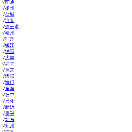
√
南通
√
扬州
√
盐城
√
淮安
√
连云港
√
泰州
√
宿迁
√
镇江
√
沭阳
√
大丰
√
如皋
√
启东
√
溧阳
√
海门
√
东海
√
扬中
√
兴化
√
新沂
√
泰兴
√
如东
√
邳州
√
沛县