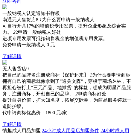
立即咨询
一般纳税人认定通知书样板
南通无人售货店8
1
为什么要申请一般纳税人
可自行开具17%的增值税专用发票，提升企业形象及综合实
力。
2
2申请一般纳税人好处
进项专用发票可抵扣销售税金的增值税专用发票。
免费申请一般纳税人
0
元
了解详情
无人售货店9
把自已的品牌名注册成商标【保护起来】
1
为什么要申请商标
拥有自己的商标就像拿到了"通关文牒"，穿梭于商场丛林，不
再担心被打上"三无产品、地摊货"的标签，想成为明星产品服
务，注册商标，开创自已的品牌。
2
申请商标好处
提升自身价值，扩大知名度，拓展交际圈，为商品服务铸就一
道防护墙。
代申请商标优惠价：
1800
元/家
了解详情
情趣成人用品加盟
24小时成人用品店加盟条件
24小时成人用