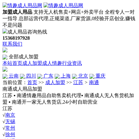
加盟成人用品
支持无人机售卖+网店+外卖平台
全程专人一对
一指导
总部运营代理,正规渠道,厂家货源,0经验开店创业,赚钱
不是问题
成人用品咨询热线
15368197928
联系我们
全部成人加盟
本站首页
成人加盟
成人情趣
行业资讯
云南
四川
广东
上海
北京
重庆
当前位置：
首页
>>
成人加盟
>>
江苏
>
南通
南通成人用品加盟
江苏 ▪ 南通情趣用品自助售卖机代理▪ 南通成人无人售货机加
盟 ▪ 南通开一家无人售货店,24小时自助营业
江苏
√
南京
√
无锡
√
常州
√
徐州