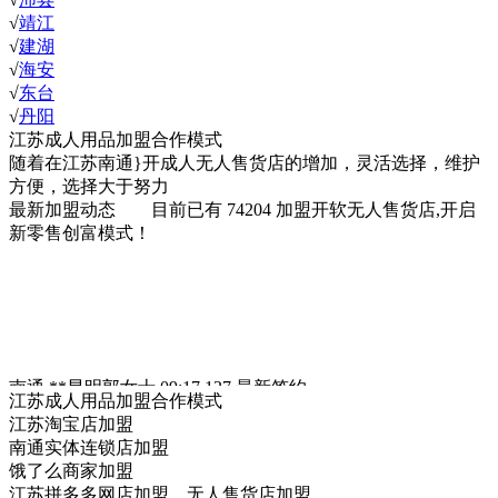
√
靖江
√
建湖
√
海安
√
东台
√
丹阳
江苏成人用品加盟合作模式
随着在江苏南通}开成人无人售货店的增加，灵活选择，维护
方便，选择大于努力
最新加盟动态
目前已有
74204
加盟开软无人售货店,开启
新零售创富模式！
南通 **昆明郭女士 09:17 137
最新签约
江苏**昆明郭女士 09:17 18765***483
最新签约
江苏成人用品加盟合作模式
南通**昆明郭女士 09:17 13824***963
最新签约
江苏淘宝店加盟
**昆明郭女士 09:17 15280***447
最新签约
南通实体连锁店加盟
**昆明郭女士 09:17 13755***072
最新签约
饿了么商家加盟
**昆明郭女士 09:17 16658***258
最新签约
江苏拼多多网店加盟，无人售货店加盟。