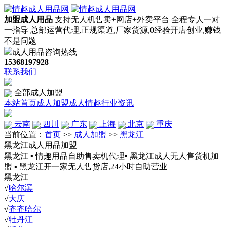
加盟成人用品
支持无人机售卖+网店+外卖平台
全程专人一对
一指导
总部运营代理,正规渠道,厂家货源,0经验开店创业,赚钱
不是问题
成人用品咨询热线
15368197928
联系我们
全部成人加盟
本站首页
成人加盟
成人情趣
行业资讯
云南
四川
广东
上海
北京
重庆
当前位置：
首页
>>
成人加盟
>>
黑龙江
黑龙江成人用品加盟
黑龙江 ▪ 情趣用品自助售卖机代理▪ 黑龙江成人无人售货机加
盟 ▪ 黑龙江开一家无人售货店,24小时自助营业
黑龙江
√
哈尔滨
√
大庆
√
齐齐哈尔
√
牡丹江