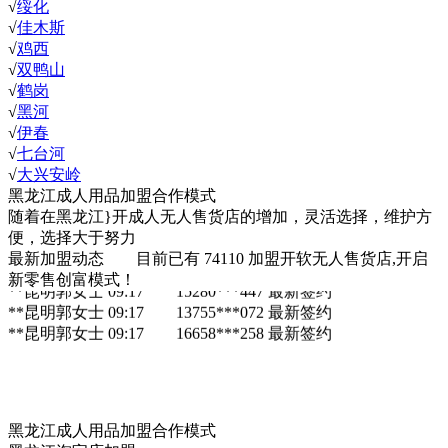
√
绥化
√
佳木斯
√
鸡西
√
双鸭山
√
鹤岗
√
黑河
√
伊春
√
七台河
√
大兴安岭
黑龙江成人用品加盟合作模式
随着在黑龙江}开成人无人售货店的增加，灵活选择，维护方
黑龙江 **昆明郭女士 09:17 137
最新签约
便，选择大于努力
黑龙江**昆明郭女士 09:17 18765***483
最新签约
最新加盟动态
目前已有
74110
加盟开软无人售货店,开启
**昆明郭女士 09:17 13824***963
最新签约
新零售创富模式！
**昆明郭女士 09:17 15280***447
最新签约
**昆明郭女士 09:17 13755***072
最新签约
**昆明郭女士 09:17 16658***258
最新签约
黑龙江成人用品加盟合作模式