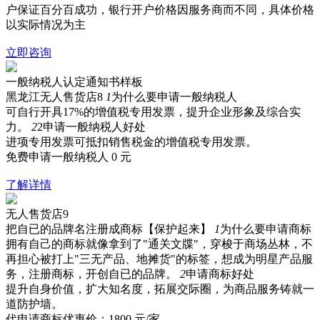
户保证百分百成功，银行开户价格因服务商而不同，具体价格
以实际情况为主
立即咨询
一般纳税人认定通知书样板
黑龙江无人售货店8
1
为什么要申请一般纳税人
可自行开具17%的增值税专用发票，提升企业形象及综合实
力。
2
2申请一般纳税人好处
进项专用发票可抵扣销售税金的增值税专用发票。
免费申请一般纳税人
0
元
了解详情
无人售货店9
把自已的品牌名注册成商标【保护起来】
1
为什么要申请商标
拥有自己的商标就像拿到了"通关文牒"，穿梭于商场丛林，不
再担心被打上"三无产品、地摊货"的标签，想成为明星产品服
务，注册商标，开创自已的品牌。
2
申请商标好处
提升自身价值，扩大知名度，拓展交际圈，为商品服务铸就一
道防护墙。
代申请商标优惠价：
1800
元/家